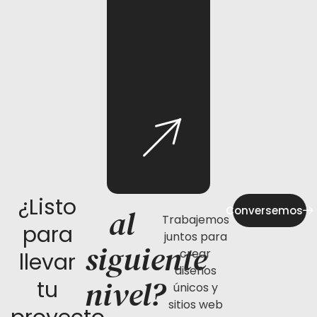
¿Listo
al
Conversemos
Trabajemos
para
juntos para
siguiente
crear
llevar
diseños
nivel?
tu
únicos y
sitios web