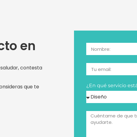
cto en
 saludar, contesta
¿En qué servicio est
onsideras que te