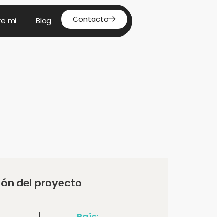
Contacto
re mi
Blog
ión del proyecto
País: