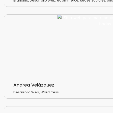
Branding
,
Desarrollo Web
,
eCommerce
,
Redes Sociales
,
Sho
Andrea Velázquez
Desarrollo Web
,
WordPress